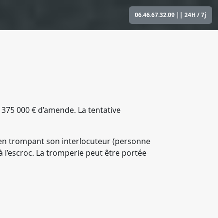
06.46.67.32.09
|| 24H / 7j
t 375 000 € d’amende. La tentative
e en trompant son interlocuteur (personne
 l’escroc. La tromperie peut être portée