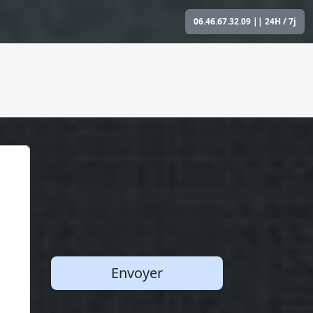
06.46.67.32.09
|| 24H / 7j
Envoyer