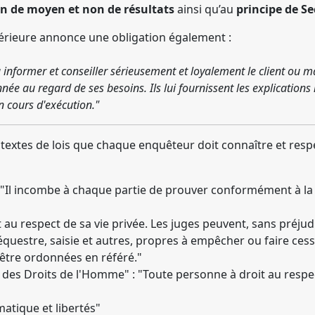
on de moyen et non de résultats
ainsi qu’au
principe de Se
ntérieure annonce une obligation également :
à informer et conseiller sérieusement et loyalement le client ou ma
née au regard de ses besoins. Ils lui fournissent les explication
n cours d'exécution."
textes de lois que chaque enquêteur doit connaître et resp
: "Il incombe à chaque partie de prouver conformément à la l
it au respect de sa vie privée. Les juges peuvent, sans préju
questre, saisie et autres, propres à empêcher ou faire cesser 
 être ordonnées en référé."
des Droits de l'Homme" : "Toute personne à droit au respect
rmatique et libertés"