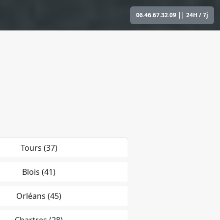
06.46.67.32.09
|| 24H / 7j
Tours (37)
Blois (41)
Orléans (45)
Chartres (28)